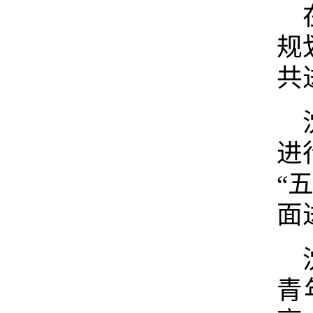
规
共
进
“
面
青