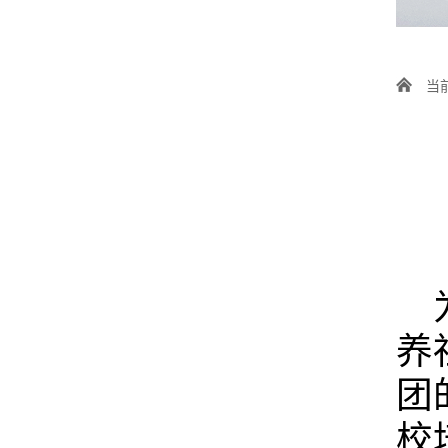
当
养
团
校