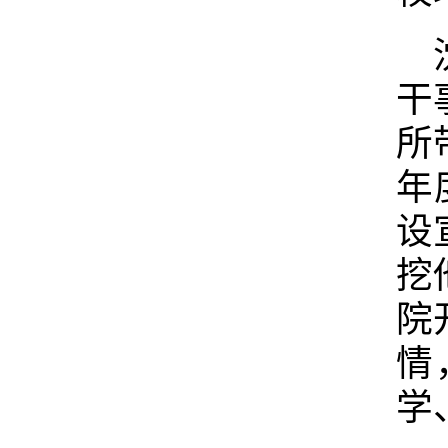
干
所
年
设
挖
院
情
学