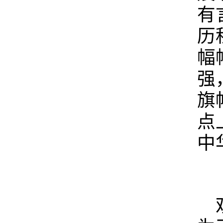
有
历
幅
强
旗
点
中