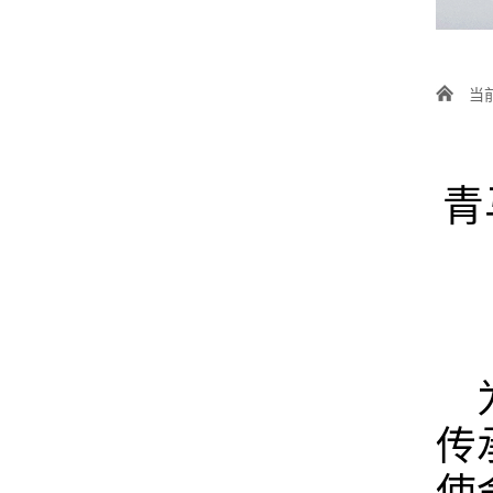
当
青
传