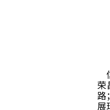
荣
路
展